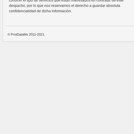
conocer el tipo de servicios que están interesados en contratar de este
despacho, por lo que nos reservamos el derecho a guardar absoluta
confidencialidad de dicha información.
© ProtDataMx 2011-2021.