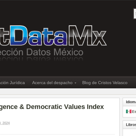
ción Jurídica
Acerca del despacho
Blog de Cristos Velasco
Idiom
lligence & Democratic Values Index
E
, 2024
Libro