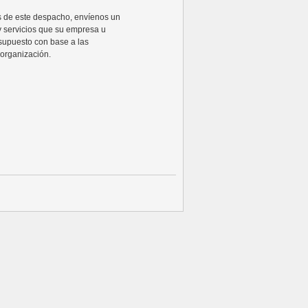
ios de este despacho, envíenos un
y servicios que su empresa u
supuesto con base a las
organización.