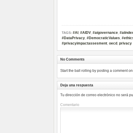
#AI
,
#AIDV
,
#aigovernance
,
#aiinde
TAGS:
#DataPrivacy
,
#DemocraticValues
,
#ethic
#privacyimpactassesment
,
oecd
,
privacy
No Comments
Start the ball rolling by posting a comment on t
Deja una respuesta
Tu dirección de correo electrónico no será p
Comentario