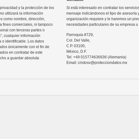
rivacidad y la protección de los
Si está interesado en contratar los servic
o utilizará la información
mensaje indicándonos el tipo de asesoría 
les como nombre, dirección,
organización requiere y le haremos un pre
ra fines comerciales, ni tampoco
necesidades particulares de su empresa u 
sonal con terceras partes o
Parroquia #729,
”, cualquier información
Col. Del Valle,
 o identificable. Los datos
C.P. 03100,
zados únicamente con el fin de
México, D.F.
sados en contratar de este
Tel: +49 015774636936 (Alemania)
echo a guardar absoluta
Email: cristosv@protecciondatos.mx