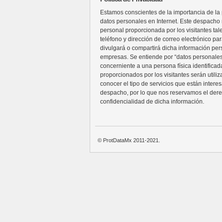
Estamos conscientes de la importancia de la p
datos personales en Internet. Este despacho n
personal proporcionada por los visitantes ta
teléfono y dirección de correo electrónico pa
divulgará o compartirá dicha información per
empresas. Se entiende por “datos personales
concerniente a una persona física identificada
proporcionados por los visitantes serán utili
conocer el tipo de servicios que están intere
despacho, por lo que nos reservamos el der
confidencialidad de dicha información.
© ProtDataMx 2011-2021.