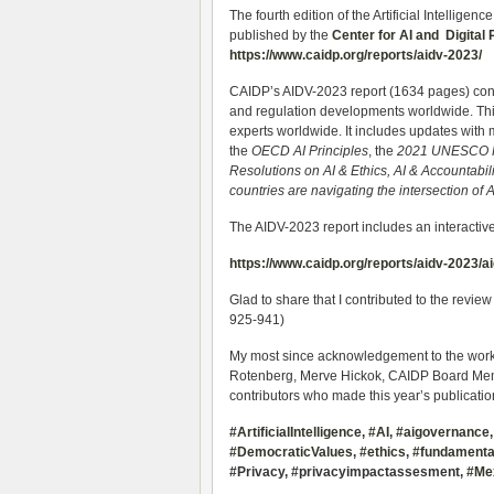
The fourth edition of the Artificial Intelli
published by the
Center for AI and Digital 
https://www.caidp.org/reports/aidv-2023/
CAIDP’s AIDV-2023 report (1634 pages) cont
and regulation developments worldwide. This
experts worldwide. It includes updates with 
the
OECD AI Principles
, the
2021 UNESCO R
Resolutions on AI & Ethics, AI & Accountabil
countries are navigating the intersection o
The AIDV-2023 report includes an interactive
https://www.caidp.org/reports/aidv-2023/
Glad to share that I contributed to the review
925-941)
My most since acknowledgement to the work
Rotenberg, Merve Hickok, CAIDP Board Mem
contributors who made this year’s publicatio
#ArtificialIntelligence
,
#AI
,
#aigovernance
#DemocraticValues
,
#ethics
,
#fundamental
#Privacy, #privacyimpactassesment,
#Me