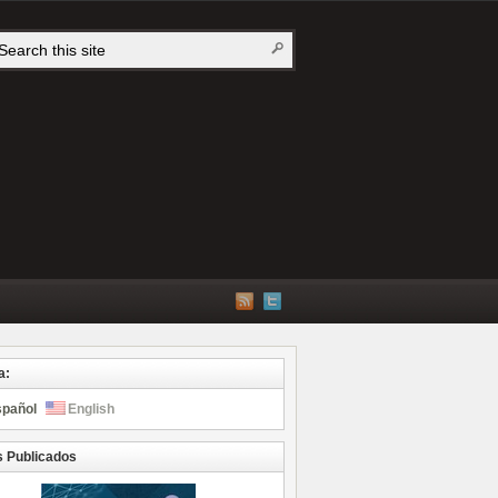
a:
spañol
English
s Publicados