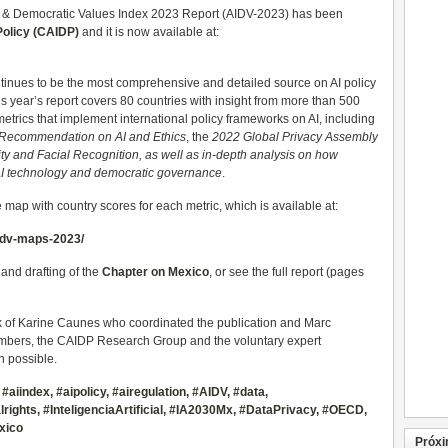
gence & Democratic Values Index 2023 Report (AIDV-2023) has been
Policy (CAIDP)
and it is now available at:
inues to be the most comprehensive and detailed source on AI policy
 year’s report covers 80 countries with insight from more than 500
metrics that implement international policy frameworks on AI, including
ecommendation on AI and Ethics
, the
2022 Global Privacy Assembly
ity and Facial Recognition,
as well as in-depth analysis on how
f AI technology and democratic governance
.
 map with country scores for each metric, which is available at:
aidv-maps-2023/
 and drafting of the
Chapter on Mexico
, or see the full report (pages
 of Karine Caunes who coordinated the publication and Marc
bers, the CAIDP Research Group and the voluntary expert
n possible.
,
#aiindex
,
#aipolicy
,
#airegulation
,
#AIDV
,
#data
,
rights
,
#InteligenciaArtificial
,
#IA2030Mx
,
#DataPrivacy
,
#OECD
,
xico
Próxi