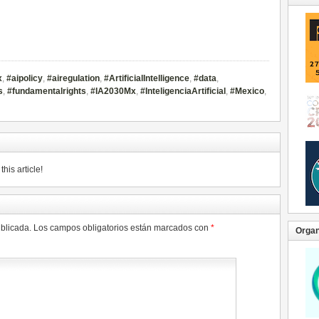
x
,
#aipolicy
,
#airegulation
,
#ArtificialIntelligence
,
#data
,
s
,
#fundamentalrights
,
#IA2030Mx
,
#InteligenciaArtificial
,
#Mexico
,
his article!
ublicada.
Los campos obligatorios están marcados con
*
Organ