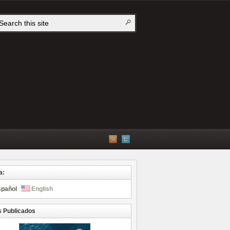
a:
spañol
English
s Publicados