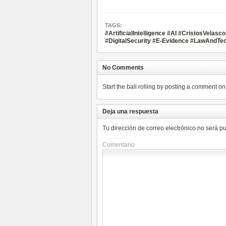
TAGS:
#ArtificialIntelligence #AI #CristosVela
#DigitalSecurity #E-Evidence #LawAndTec
No Comments
Start the ball rolling by posting a comment on t
Deja una respuesta
Tu dirección de correo electrónico no será p
Comentario