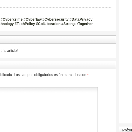
sco #Cybercrime #Cyberlaw #Cybersecurity #DataPrivacy
hnology #TechPolicy #Collaboration #StrongerTogether
his article!
ublicada.
Los campos obligatorios están marcados con
*
Próxi