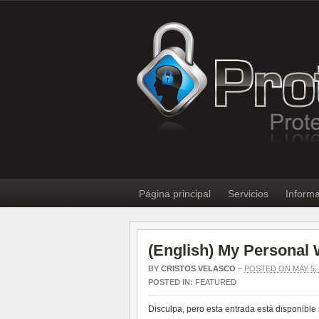
Página principal
Servicios
Informa
(English) My Personal 
BY
CRISTOS VELASCO
–
POSTED ON MAY 5, 
POSTED IN:
FEATURED
Disculpa, pero esta entrada está disponible