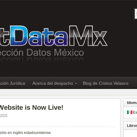
ción Jurídica
Acerca del despacho
Blog de Cristos Velasco
Idiom
Website is Now Live!
E
2025
Libro
 sólo en
inglés estadounidense
.