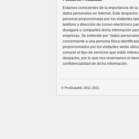
Estamos conscientes de la importancia de la p
datos personales en Internet. Este despacho n
personal proporcionada por los visitantes ta
teléfono y dirección de correo electrónico pa
divulgará o compartirá dicha información per
empresas. Se entiende por “datos personales
concerniente a una persona física identificada
proporcionados por los visitantes serán utili
conocer el tipo de servicios que están intere
despacho, por lo que nos reservamos el der
confidencialidad de dicha información.
© ProtDataMx 2011-2021.