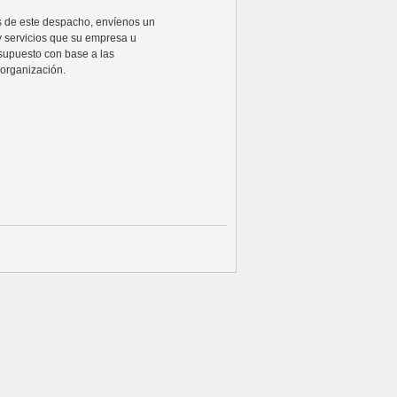
ios de este despacho, envíenos un
y servicios que su empresa u
supuesto con base a las
organización.