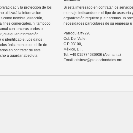
rivacidad y la protección de los
Si está interesado en contratar los servic
o utilizará la información
mensaje indicándonos el tipo de asesoría 
les como nombre, dirección,
organización requiere y le haremos un pre
ra fines comerciales, ni tampoco
necesidades particulares de su empresa u 
sonal con terceras partes o
Parroquia #729,
”, cualquier información
Col. Del Valle,
 o identificable. Los datos
C.P. 03100,
zados únicamente con el fin de
México, D.F.
sados en contratar de este
Tel: +49 015774636936 (Alemania)
echo a guardar absoluta
Email: cristosv@protecciondatos.mx