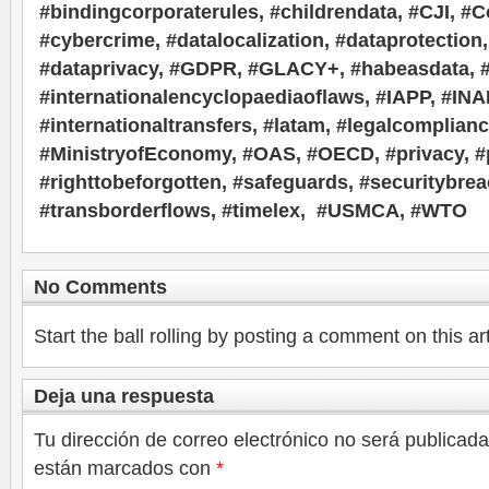
#bindingcorporaterules, #childrendata, #CJI, #
#cybercrime, #datalocalization, #dataprotection,
#dataprivacy, #GDPR, #GLACY+, #habeasdata, #
#internationalencyclopaediaoflaws, #IAPP, #INAI
#internationaltransfers, #latam, #legalcomplian
#MinistryofEconomy, #OAS, #OECD, #privacy, #p
#righttobeforgotten, #safeguards, #securitybrea
#transborderflows, #timelex, #USMCA, #WTO
No Comments
Start the ball rolling by posting a comment on this art
Deja una respuesta
Tu dirección de correo electrónico no será publicada
están marcados con
*