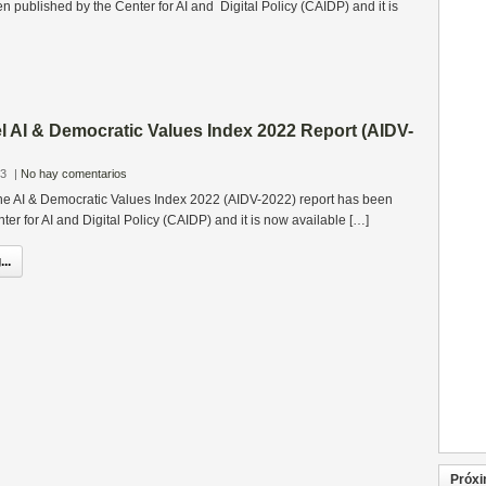
 published by the Center for AI and Digital Policy (CAIDP) and it is
l AI & Democratic Values Index 2022 Report (AIDV-
23
|
No hay comentarios
 the AI & Democratic Values Index 2022 (AIDV-2022) report has been
ter for AI and Digital Policy (CAIDP) and it is now available […]
..
Próxi