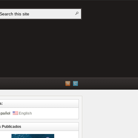
a:
spañol
English
s Publicados