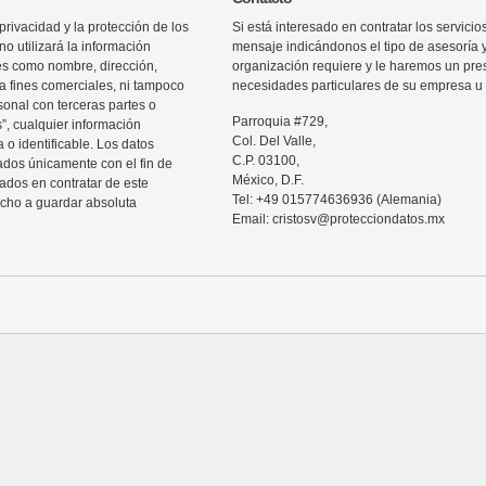
rivacidad y la protección de los
Si está interesado en contratar los servic
o utilizará la información
mensaje indicándonos el tipo de asesoría 
les como nombre, dirección,
organización requiere y le haremos un pre
ra fines comerciales, ni tampoco
necesidades particulares de su empresa u 
sonal con terceras partes o
Parroquia #729,
”, cualquier información
Col. Del Valle,
 o identificable. Los datos
C.P. 03100,
zados únicamente con el fin de
México, D.F.
sados en contratar de este
Tel: +49 015774636936 (Alemania)
echo a guardar absoluta
Email: cristosv@protecciondatos.mx