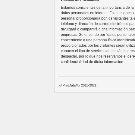
Estamos conscientes de la importancia de la p
datos personales en Internet. Este despacho n
personal proporcionada por los visitantes ta
teléfono y dirección de correo electrónico pa
divulgará o compartirá dicha información per
empresas. Se entiende por “datos personales
concerniente a una persona física identificada
proporcionados por los visitantes serán utili
conocer el tipo de servicios que están intere
despacho, por lo que nos reservamos el der
confidencialidad de dicha información.
© ProtDataMx 2011-2021.