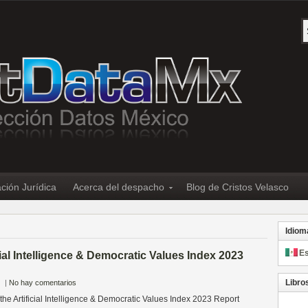
ción Jurídica
Acerca del despacho
Blog de Cristos Velasco
Idiom
E
cial Intelligence & Democratic Values Index 2023
Libro
|
No hay comentarios
 the Artificial Intelligence & Democratic Values Index 2023 Report