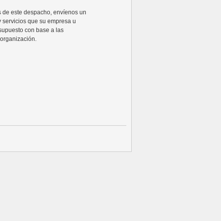
ios de este despacho, envíenos un
y servicios que su empresa u
supuesto con base a las
organización.