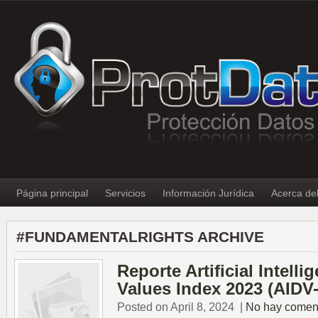
Página principal
Servicios
Información Jurídica
Acerca de
#FUNDAMENTALRIGHTS ARCHIVE
Reporte Artificial Intell
Values Index 2023 (AIDV
Posted on April 8, 2024
|
No hay comen