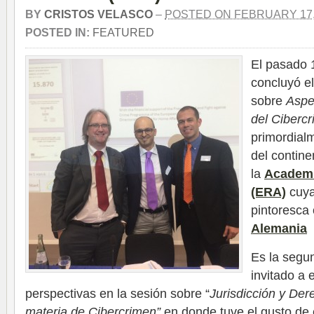
BY
CRISTOS VELASCO
–
POSTED ON FEBRUARY 17,
POSTED IN:
FEATURED
El pasado 
concluyó el
sobre
Aspe
del Ciberc
primordial
del contin
la
Academi
(ERA)
cuya
pintoresca
Alemania
Es la segu
invitado a 
perspectivas en la sesión sobre “
Jurisdicción y Der
materia de Cibercrimen”
en donde tuve el gusto de 