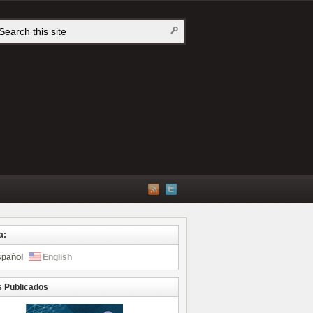
a:
spañol
English
s Publicados