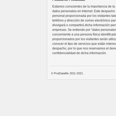
Estamos conscientes de la importancia de la p
datos personales en Internet. Este despacho n
personal proporcionada por los visitantes ta
teléfono y dirección de correo electrónico pa
divulgará o compartirá dicha información per
empresas. Se entiende por “datos personales
concerniente a una persona física identificada
proporcionados por los visitantes serán utili
conocer el tipo de servicios que están intere
despacho, por lo que nos reservamos el der
confidencialidad de dicha información.
© ProtDataMx 2011-2021.