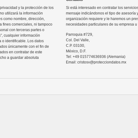
rivacidad y la protección de los
Si está interesado en contratar los servic
o utilizará la información
mensaje indicándonos el tipo de asesoría 
les como nombre, dirección,
organización requiere y le haremos un pre
ra fines comerciales, ni tampoco
necesidades particulares de su empresa u 
sonal con terceras partes o
Parroquia #729,
”, cualquier información
Col. Del Valle,
 o identificable. Los datos
C.P. 03100,
zados únicamente con el fin de
México, D.F.
sados en contratar de este
Tel: +49 015774636936 (Alemania)
echo a guardar absoluta
Email: cristosv@protecciondatos.mx