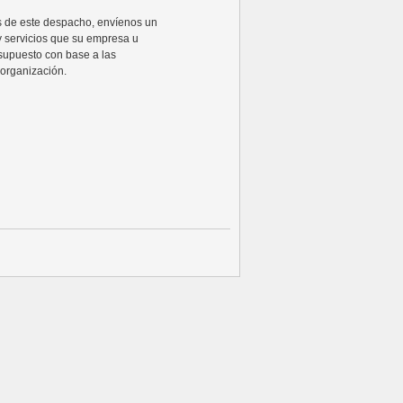
ios de este despacho, envíenos un
y servicios que su empresa u
supuesto con base a las
organización.