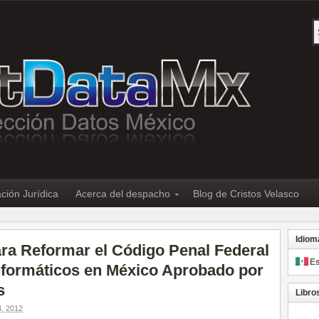
ción Jurídica
Acerca del despacho
Blog de Cristos Velasco
Idiom
ra Reformar el Código Penal Federal
E
Informáticos en México Aprobado por
s
Libro
, 2012