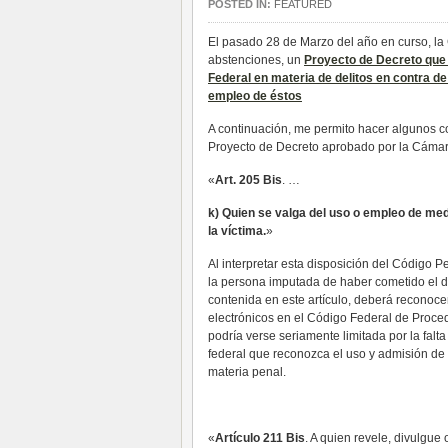
POSTED IN:
FEATURED
El pasado 28 de Marzo del año en curso, la
abstenciones, un
Proyecto de Decreto que 
Federal en materia de delitos en contra d
empleo de éstos
A continuación, me permito hacer algunos c
Proyecto de Decreto aprobado por la Cáma
«
Art. 205 Bis
. …
k) Quien se valga del uso o empleo de med
la víctima.
»
Al interpretar esta disposición del Código 
la persona imputada de haber cometido el de
contenida en este artículo, deberá reconoc
electrónicos en el Código Federal de Proced
podría verse seriamente limitada por la falt
federal que reconozca el uso y admisión de
materia penal.
«
Artículo 211 Bis
. A quien revele, divulgue