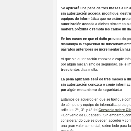
Se aplicará una pena de tres meses a un a
sin autorización acceda, modifique, destr
equipos de informática que no estén prot
autorización acceda a dichos sistemas o 
manera próxima o remota les cause un da
En los casos en que el daño provocado por
disminuya la capacidad de funcionamiento 
párrafos anteriores se incrementarán hast
Al que sin autorización conozca o copie inf
por algún mecanismo de seguridad, se le 
trescientos
días multa.
La pena aplicable será de tres meses a un 
sin autorización conozca o copie informac
por algún mecanismo de seguridad.
»
Estamos de acuerdo en que se tipifique como 
de cómputo y equipo de informática protegi
artículos 2º , 3º y 4º del
Convenio sobre Cib
«Convenio de Budapest». Sin embargo, cons
considerando que se pueden acceder y com
una gran valor comercial, sobre todo para