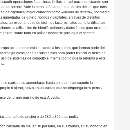
y disuadir operaciones financieras ilícitas a nivel nacional, cuando son
de un tercero. Vale la pena señalar que uno de los delitos que más
ueo de capitales, mejor conocido como «
lavado de dinero
», por medio
as inmediatas de dinero, fondos y capitales, a través de distintos
les, aprovechándose de distintos factores, tales como la dificultad
ciones; la utilización de identificaciones y datos falsos para ocultar el
e gozan, sobre todo en países donde se privilegia el secreto
uropa actualmente esta instando a los países que forman parte del
cos jurídicos penales sustantivos para poder tipificar el delito de
 uso de sistemas de cómputo e Internet por lo que la reforma a este
nto.
n este capítulo se aumentarán hasta en una mitad cuando la
 propio o ajeno,
salvo en los casos que se disponga otra pena
.»
e del último párrafo de este Artículo.
días a un año de prisión o de 180 a 360 días multa:
 con causarle un mal en su persona, en sus bienes, en su honor o en