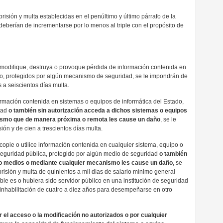
isión y multa establecidas en el penúltimo y último párrafo de la
eberían de incrementarse por lo menos al triple con el propósito de
n modifique, destruya o provoque pérdida de información contenida en
do, protegidos por algún mecanismo de seguridad, se le impondrán de
 a seiscientos días multa.
ormación contenida en sistemas o equipos de informática del Estado,
dad
o también sin autorización acceda a dichos sistemas o equipos
ismo que de manera próxima o remota les cause un daño
, se le
ón y de cien a trescientos días multa.
copie o utilice información contenida en cualquier sistema, equipo o
eguridad pública, protegido por algún medio de seguridad
o también
 o medios o mediante cualquier mecanismo les cause un daño
, se
risión y multa de quinientos a mil días de salario mínimo general
able es o hubiera sido servidor público en una institución de seguridad
inhabilitación de cuatro a diez años para desempeñarse en otro
 el acceso o la modificación no autorizados o por cualquier