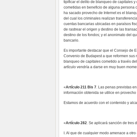
tipificar el delito de blanqueo de capitales 
cometidas en beneficio de alguna persona o 
ha sacado provecho de Internet es el blanq
del cual los criminales realizan transferenci
cuentas bancarias ubicadas en paraísos fisca
de rastrear el origen y destino de las transac
destino de los fondos; y el anonimato del qu
bancario.
Es importante destacar que el Consejo de E
Convenio de Budapest a que reformen sus mar
blanqueo de capitales cometido a través del
artículo vendría a darse en muy buen mome
«
Artículo 211 Bis 7
. Las penas previstas e
información obtenida se utilice en provecho
Estamos de acuerdo con el contenido y alcanc
«
Artículo 282
. Se aplicará sanción de tres 
I. Al que de cualquier modo amenace a otro