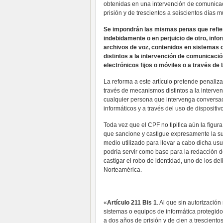
obtenidas en una intervención de comunicac
prisión y de trescientos a seiscientos días m
Se impondrán las mismas penas que refiere 
indebidamente o en perjuicio de otro, in
archivos de voz, contenidos en sistemas 
distintos a la intervención de comunicaci
electrónicos fijos o móviles o a través de 
La reforma a este artículo pretende penaliza
través de mecanismos distintos a la interven
cualquier persona que intervenga conversac
informáticos y a través del uso de dispositiv
Toda vez que el CPF no tipifica aún la figura
que sancione y castigue expresamente la su
medio utilizado para llevar a cabo dicha usu
podría servir como base para la redacción d
castigar el robo de identidad, uno de los d
Norteamérica.
«
Artículo 211 Bis 1
. Al que sin autorizació
sistemas o equipos de informática protegid
a dos años de prisión y de cien a trescientos