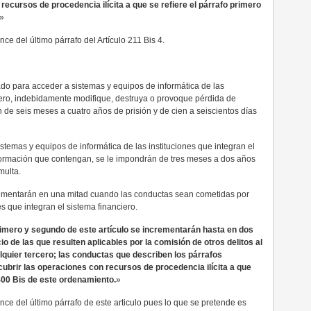
 recursos de procedencia ilícita a que se refiere el párrafo primero
»
e del último párrafo del Artículo 211 Bis 4.
ado para acceder a sistemas y equipos de informática de las
ciero, indebidamente modifique, destruya o provoque pérdida de
de seis meses a cuatro años de prisión y de cien a seiscientos días
stemas y equipos de informática de las instituciones que integran el
formación que contengan, se le impondrán de tres meses a dos años
multa.
crementarán en una mitad cuando las conductas sean cometidas por
s que integran el sistema financiero.
rimero y segundo de este artículo se incrementarán hasta en dos
o de las que resulten aplicables por la comisión de otros delitos al
alquier tercero; las conductas que describen los párrafos
ncubrir las operaciones con recursos de procedencia ilícita a que
 400 Bis de este ordenamiento.
»
ce del último párrafo de este articulo pues lo que se pretende es