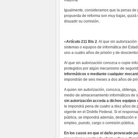
mayoría.
Igualmente, consideramos que la penas de pr
propuesta de reforma son muy bajas, quizá d
disuadir su comisión.
«
Artículo 211 Bis 2
. Al que sin autorizació
sistemas o equipos de informática del Esta
uno a cuatro años de prisión y de doscientos
Al que sin autorización conozca o copie inf
protegidos por algún mecanismo de seguri
informáticos o mediante cualquier mecan
impondrán de seis meses a dos años de prisi
A quien sin autorización, conozca, obtenga, 
medio de almacenamiento informáticos de s
sin autorización acceda a dichos equipos
le impondrá pena de cuatro a diez años de p
vigente en el Distrito Federal. Si el respons
pública, se impondrá además, destitución e 
empleo, puesto, cargo o comisión pública.
En los casos en que el daño provocado por