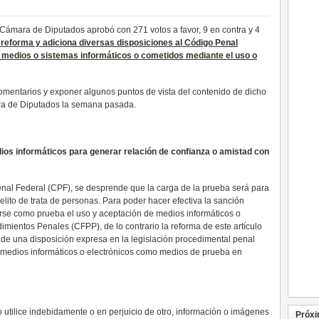
 Cámara de Diputados aprobó con 271 votos a favor, 9 en contra y 4
reforma y adiciona diversas disposiciones al Código Penal
e medios o sistemas informáticos o cometidos mediante el uso o
omentarios y exponer algunos puntos de vista del contenido de dicho
ra de Diputados la semana pasada.
ios informáticos para generar relación de confianza o amistad con
Penal Federal (CPF), se desprende que la carga de la prueba será para
lito de trata de personas. Para poder hacer efectiva la sanción
erse como prueba el uso y aceptación de medios informáticos o
imientos Penales (CFPP), de lo contrario la reforma de este artículo
a de una disposición expresa en la legislación procedimental penal
 medios informáticos o electrónicos como medios de prueba en
 o utilice indebidamente o en perjuicio de otro, información o imágenes
Próxi