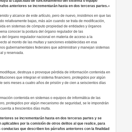
uya la capacidad de funcionamiento del sistema o equipo
rrafos anteriores se incrementarán hasta en dos terceras partes.
»
nido y alcance de este artículo, pero de nuevo, insistimos en que las
do relativamente bajas, más aún cuando se trata de modificación,
enida en sistemas de cómputo propiedad de entidades y órganos
 pena conocer la postura del órgano regulador de las
del órgano regulador nacional en materia de acceso a la
specto al monto de las multas y sanciones establecidas en esa
anos gubernamentales federales que administran y manejan sistemas
al y reservada.
n modifique, destruya o provoque pérdida de información contenida en
tituciones que integran el sistema financiero, protegidos por algún
 seis meses a cuatro años de prisión y de cien a seiscientos días
ormación contenida en sistemas o equipos de informática de las
ciero, protegidos por algún mecanismo de seguridad, se le impondrán
cuenta a trescientos días multa.
teriores se incrementarán hasta en dos terceras partes y se
 aplicables por la comisión de otros delitos al que realice, para
as conductas que describen los párrafos anteriores con la finalidad