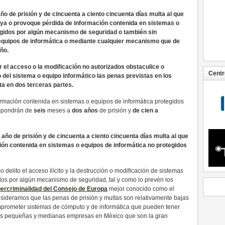
ño de prisión y de cincuenta a ciento cincuenta días multa al que
uya o provoque pérdida de información contenida en sistemas o
egidos por algún mecanismo de seguridad o también sin
equipos de informática o mediante cualquier mecanismo que de
ño.
 el acceso o la modificación no autorizados obstaculice o
Centr
del sistema o equipo informático las penas previstas en los
a en dos terceras partes.
ormación contenida en sistemas o equipos de informática protegidos
impondrán de
seis
meses a
dos años
de prisión y
de cien a
año de prisión y de cincuenta a ciento cincuenta días multa al que
ión contenida en sistemas o equipos de informática no protegidos
delito el acceso ilícito y la destrucción o modificación de sistemas
dos por algún mecanismo de seguridad, tal y como lo prevén los
ercriminalidad del Consejo de Europa
mejor conocido como el
ideramos que las penas de prisión y multas son relativamente bajas
prometer sistemas de cómputo y de informática que pueden tener
 las pequeñas y medianas empresas en México que son la gran