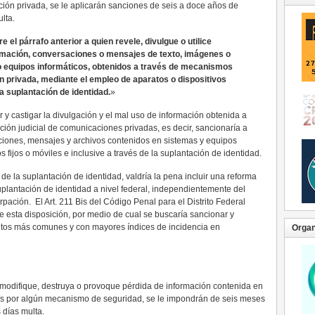
ión privada, se le aplicarán sanciones de seis a doce años de
ulta.
el párrafo anterior a quien revele, divulgue o utilice
formación, conversaciones o mensajes de texto, imágenes o
o equipos informáticos, obtenidos a través de mecanismos
ón privada, mediante el empleo de aparatos o dispositivos
la suplantación de identidad.
»
r y castigar la divulgación y el mal uso de información obtenida a
ción judicial de comunicaciones privadas, es decir, sancionaría a
iones, mensajes y archivos contenidos en sistemas y equipos
os fijos o móviles e inclusive a través de la suplantación de identidad.
 de la suplantación de identidad, valdría la pena incluir una reforma
plantación de identidad a nivel federal, independientemente del
rpación. El Art. 211 Bis del Código Penal para el Distrito Federal
e esta disposición, por medio de cual se buscaría sancionar y
elitos más comunes y con mayores índices de incidencia en
Organ
n modifique, destruya o provoque pérdida de información contenida en
os por algún mecanismo de seguridad, se le impondrán de seis meses
 días multa.