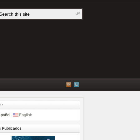
a:
spañol
English
s Publicados