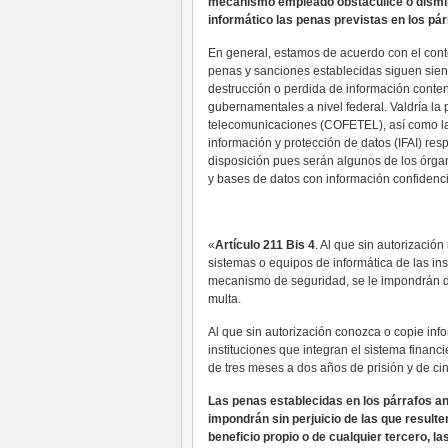
mecanismo empleado obstaculice o dismin
informático las penas previstas en los pá
En general, estamos de acuerdo con el conte
penas y sanciones establecidas siguen sien
destrucción o perdida de información cont
gubernamentales a nivel federal. Valdría la
telecomunicaciones (COFETEL), así como la 
información y protección de datos (IFAI) re
disposición pues serán algunos de los órg
y bases de datos con información confidenci
«
Artículo 211 Bis 4
. Al que sin autorizació
sistemas o equipos de informática de las ins
mecanismo de seguridad, se le impondrán de
multa.
Al que sin autorización conozca o copie inf
instituciones que integran el sistema finan
de tres meses a dos años de prisión y de cin
Las penas establecidas en los párrafos an
impondrán sin perjuicio de las que resulten
beneficio propio o de cualquier tercero, l