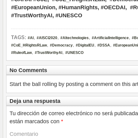
#EuropeanUnion, #HumanRights, #OECDAI, #R
#TrustWorthyAI, #UNESCO
,
,
,
,
TAGS:
#AI
#AISCI2020
#AItechnologies
#ArtificialIntelligence
#B
,
,
,
,
#CoE_HRightsRLaw
#Democracy
#DigitalEU
#DSSA
#EuropeanUn
,
,
#RuleofLaw
#TrustWorthyAI
#UNESCO
No Comments
Start the ball rolling by posting a comment on this art
Deja una respuesta
Tu dirección de correo electrónico no será publicada
están marcados con
*
Comentario