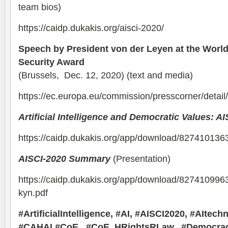
team bios)
https://caidp.dukakis.org/aisci-2020/
Speech by President von der Leyen at the World
Security Award
(Brussels, Dec. 12, 2020) (text and media)
https://ec.europa.eu/commission/presscorner/deta
Artificial Intelligence and Democratic Values: A
https://caidp.dukakis.org/app/download/827410136
AISCI-2020 Summary
(Presentation)
https://caidp.dukakis.org/app/download/82741099
kyn.pdf
#ArtificialIntelligence,
#AI, #AISCI2020, #AItech
#CAHAI #CoE, #CoE_HRightsRLaw, #Democracy