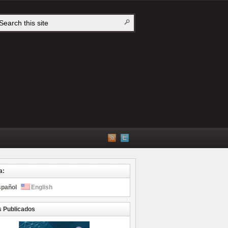
a:
spañol
English
s Publicados