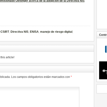
misionado Oettinger acerca de la adopción de la Directiva NIS
,
CSIRT
,
Directiva NIS
,
ENISA
,
manejo de riesgo digital
,
Centr
his article!
ublicada.
Los campos obligatorios están marcados con
*