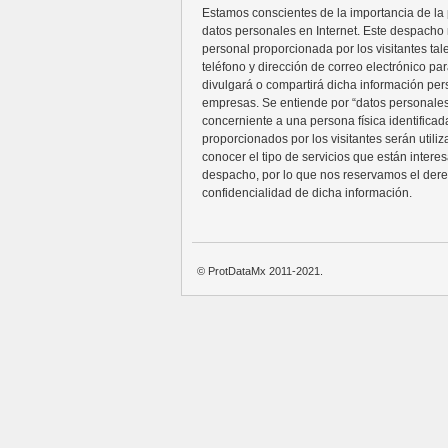
Estamos conscientes de la importancia de la p
datos personales en Internet. Este despacho n
personal proporcionada por los visitantes ta
teléfono y dirección de correo electrónico pa
divulgará o compartirá dicha información per
empresas. Se entiende por “datos personales
concerniente a una persona física identificada
proporcionados por los visitantes serán utili
conocer el tipo de servicios que están intere
despacho, por lo que nos reservamos el der
confidencialidad de dicha información.
© ProtDataMx 2011-2021.