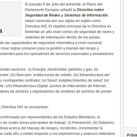
El pasado 6 de Julio del presente, el Pleno del
Parlamento Europeo adoptó la
Directiva sobre
Seguridad de Redes y Sistemas de Información
,
mejor conocida por sus siglas en inglés como
Directiva NIS
. El objetivo principal de la Directiva es
fomentar un alto nivel común de seguridad de redes y
sistemas de información dentro de los países
de las capacidades de seguridad cibernética a nivel nacional;
; crear reglas comunes para la gestión y manejo del riesgo y
incidentes para los operadores de servicios esenciales y proveedores
entes sectores: (i) Energía: electricidad, petróleo y gas; (ii)
stre; (iii) Bancario: instituciones de crédito; (iv) Infraestructura del
 contrapartes centrales; (v) Salud: establecimientos de salud; (vi)
; (vii) Infraestructura Digital: puntos de intercambio de Internet,
mbres de dominio y registradores de nombres de dominio de primer
a Directiva NIS se encuentran:
 conformado por representantes de los Estados Miembros, la
en cuatro áreas principales de trabajo: (i) Planeación; (ii) Gobierno;
cticas acerca del manejo de riesgos, incidentes, incrementar la
rtar cada año y medio respecto a las experiencias y avances obtenidos
Próxi