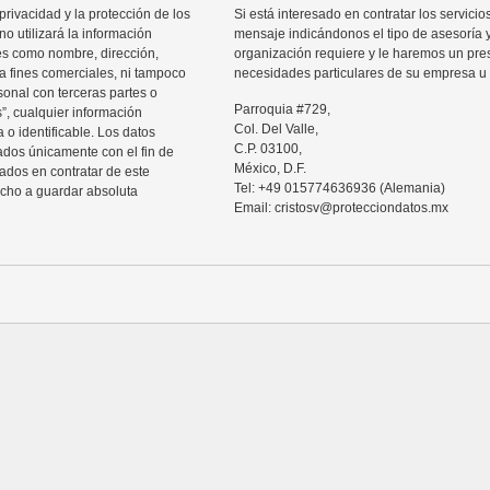
rivacidad y la protección de los
Si está interesado en contratar los servic
o utilizará la información
mensaje indicándonos el tipo de asesoría 
les como nombre, dirección,
organización requiere y le haremos un pre
ra fines comerciales, ni tampoco
necesidades particulares de su empresa u 
sonal con terceras partes o
Parroquia #729,
”, cualquier información
Col. Del Valle,
 o identificable. Los datos
C.P. 03100,
zados únicamente con el fin de
México, D.F.
sados en contratar de este
Tel: +49 015774636936 (Alemania)
echo a guardar absoluta
Email: cristosv@protecciondatos.mx