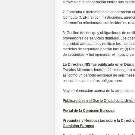
a través de la cooperación entres sus miem
2. Fomentar e incrementar la cooperación 
Cómputo (CERT’s) con instituciones, agenci
información relacionada con incidentes rel
3. Gestión del riesgo y obligaciones de noti
proveedores de servicios digitales. Los op
seguridad adecuadas y notificar los inciden
medidas de seguridad podrán incluir: (i) Pre
de seguridad; y (iii) minimizar el impacto de 
La Directiva NIS fue publicada en el Diari
Estados Miembros tendrán 21 meses para ado
así como un periodo adicional de seis meses p
esenciales, entre otras obligaciones.
Mayor información acerca de la adopción de 
Publicación en el Diario Oficial de la Unió
Portal de la Comisión Europea
Preguntas y Respuestas sobre la Directiva
Comisión Europea