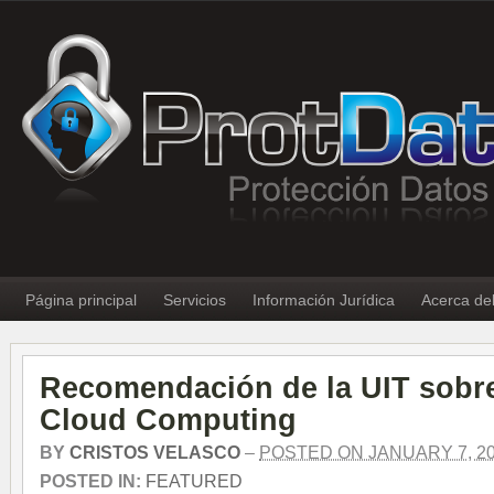
Página principal
Servicios
Información Jurídica
Acerca de
Recomendación de la UIT sobre
Cloud Computing
BY
CRISTOS VELASCO
–
POSTED ON JANUARY 7, 2
POSTED IN:
FEATURED