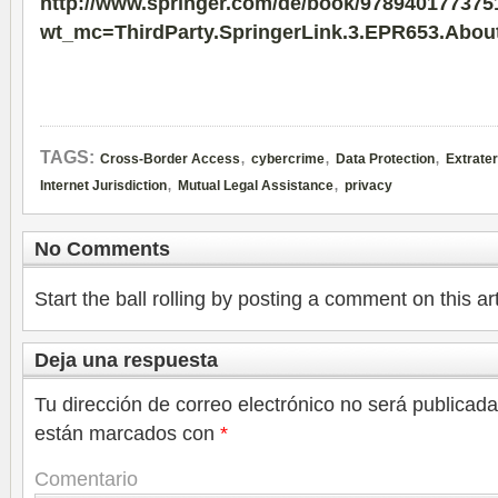
http://www.springer.com/de/book/978940177375
wt_mc=ThirdParty.SpringerLink.3.EPR653.Abo
,
,
,
TAGS:
Cross-Border Access
cybercrime
Data Protection
Extraterr
,
,
Internet Jurisdiction
Mutual Legal Assistance
privacy
No Comments
Start the ball rolling by posting a comment on this art
Deja una respuesta
Tu dirección de correo electrónico no será publicada
están marcados con
*
Comentario