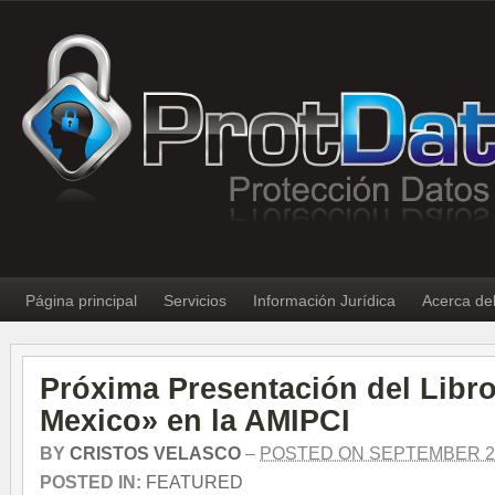
Página principal
Servicios
Información Jurídica
Acerca de
Próxima Presentación del Libr
Mexico» en la AMIPCI
BY
CRISTOS VELASCO
–
POSTED ON SEPTEMBER 23
POSTED IN:
FEATURED