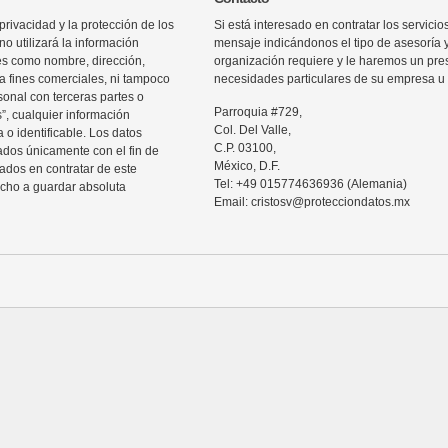
rivacidad y la protección de los
Si está interesado en contratar los servic
o utilizará la información
mensaje indicándonos el tipo de asesoría 
les como nombre, dirección,
organización requiere y le haremos un pre
ra fines comerciales, ni tampoco
necesidades particulares de su empresa u 
sonal con terceras partes o
Parroquia #729,
”, cualquier información
Col. Del Valle,
 o identificable. Los datos
C.P. 03100,
zados únicamente con el fin de
México, D.F.
sados en contratar de este
Tel: +49 015774636936 (Alemania)
echo a guardar absoluta
Email: cristosv@protecciondatos.mx