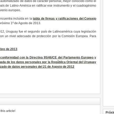
o automatizado de datos de carácter personal, mejor conocido como el
aís de Latino-América en ratificar ese instrumento y el cuadragésimo
nvenio europeo.
encuentra incluida en la
tabla de firmas y ratificaciones del Consejo
 próximo 1º de Agosto de 2013.
12, Uruguay fue el segundo país de Latinoamérica cuya legislación
con un nivel adecuado de protección por la Comisión Europea. Para
mbre de 2013
 conformidad con la Directiva 95/46/CE del Parlamento Europeo y
cuada de los datos personales por la República Oriental del Uruguay
izado de datos personales del 21 de Agosto de 2012
his article!
Próxi