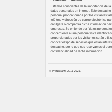
Estamos conscientes de la importancia de la p
datos personales en Internet. Este despacho n
personal proporcionada por los visitantes ta
teléfono y dirección de correo electrónico pa
divulgará o compartirá dicha información per
empresas. Se entiende por “datos personales
concerniente a una persona física identificada
proporcionados por los visitantes serán utili
conocer el tipo de servicios que están intere
despacho, por lo que nos reservamos el der
confidencialidad de dicha información.
© ProtDataMx 2011-2021.