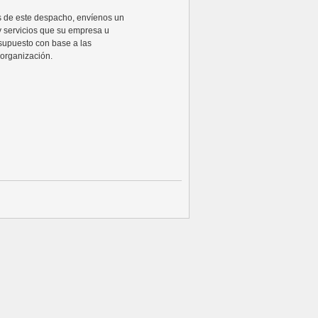
ios de este despacho, envíenos un
y servicios que su empresa u
supuesto con base a las
organización.