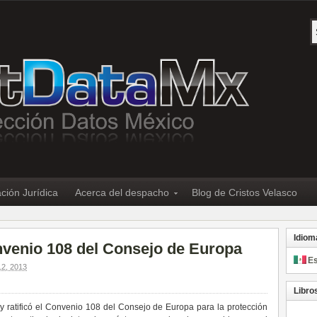
ción Jurídica
Acerca del despacho
Blog de Cristos Velasco
Idiom
nvenio 108 del Consejo de Europa
E
2, 2013
Libro
ay
ratific
ó
el Convenio 108 del Consejo de Europa para la protección