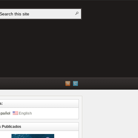
a:
spañol
English
s Publicados