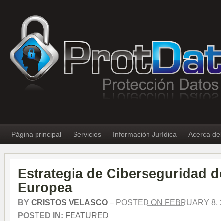
Página principal
Servicios
Información Jurídica
Acerca de
Estrategia de Ciberseguridad d
Europea
BY
CRISTOS VELASCO
–
POSTED ON FEBRUARY 8, 
POSTED IN:
FEATURED