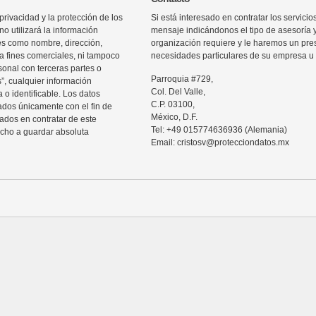
rivacidad y la protección de los
Si está interesado en contratar los servic
o utilizará la información
mensaje indicándonos el tipo de asesoría 
les como nombre, dirección,
organización requiere y le haremos un pre
ra fines comerciales, ni tampoco
necesidades particulares de su empresa u 
sonal con terceras partes o
Parroquia #729,
”, cualquier información
Col. Del Valle,
 o identificable. Los datos
C.P. 03100,
zados únicamente con el fin de
México, D.F.
sados en contratar de este
Tel: +49 015774636936 (Alemania)
echo a guardar absoluta
Email: cristosv@protecciondatos.mx