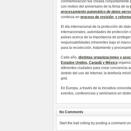
conmemoración fue creada conjuntamente p
con motivo del aniversario de la firma de la
procesamiento automático de datos pers
continua en
proceso de revisión y reforma
El día internacional de la protección de dat
internacionales, autoridades de protección 
países acerca de la importancia de proteger 
responsabilidades inherentes bajo el marco d
para la recolección, tratamiento y procesa
Cada año,
distintas organizaciones y asoci
Estados Unidos, Canadá y México
organiza
diferentes ciudades para crear conciencia a
ámbito del uso de Internet, la telefonía móv
grid.
En Europa, a través de la iniciativa conoci
eventos, conferencias y seminarios en disti
No Comments
Start the ball rolling by posting a comment on t