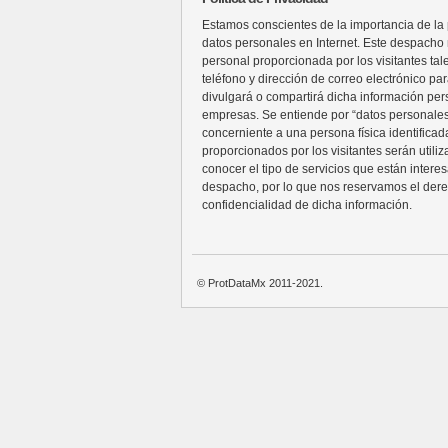
Estamos conscientes de la importancia de la p
datos personales en Internet. Este despacho n
personal proporcionada por los visitantes ta
teléfono y dirección de correo electrónico pa
divulgará o compartirá dicha información per
empresas. Se entiende por “datos personales
concerniente a una persona física identificada
proporcionados por los visitantes serán utili
conocer el tipo de servicios que están intere
despacho, por lo que nos reservamos el der
confidencialidad de dicha información.
© ProtDataMx 2011-2021.