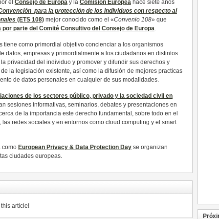
or el
Consejo de Europa
y la
Comisión Europea
hace siete años
Convención para la protección de los individuos con respecto al
onales
(ETS 108)
mejor conocido como el «
Convenio 108
» que
 por parte del Comité Consultivo del Consejo de Europa
.
os tiene como primordial objetivo concienciar a los organismos
de datos, empresas y primordialmente a los ciudadanos en distintos
la privacidad del individuo y promover y difundir sus derechos y
e la legislación existente, así como la difusión de mejores practicas
miento de datos personales en cualquier de sus modalidades.
aciones de los sectores público, privado y la sociedad civil en
n sesiones informativas, seminarios, debates y presentaciones en
cerca de la importancia este derecho fundamental, sobre todo en el
il, las redes sociales y en entornos como cloud computing y el smart
da como
European Privacy & Data Protection Day
se organizan
ntas ciudades europeas.
his article!
Próxi