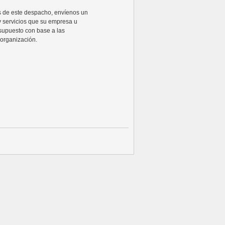
ios de este despacho, envíenos un
y servicios que su empresa u
supuesto con base a las
organización.