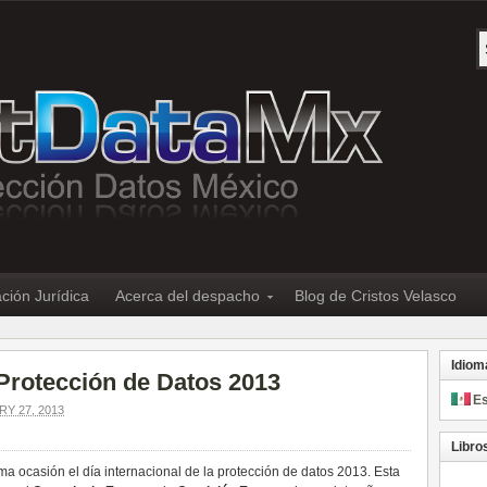
ción Jurídica
Acerca del despacho
Blog de Cristos Velasco
Idiom
 Protección de Datos 2013
E
Y 27, 2013
Libro
ma ocasión el día internacional de la protección de datos 2013. Esta