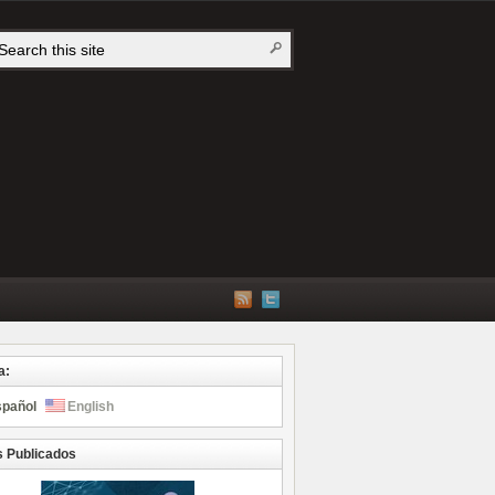
a:
spañol
English
s Publicados