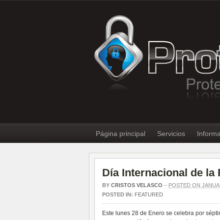
Página principal
Servicios
Informa
Día Internacional de la
BY
CRISTOS VELASCO
–
POSTED ON JANUAR
POSTED IN:
FEATURED
Este lunes 28 de Enero se celebra por sépti