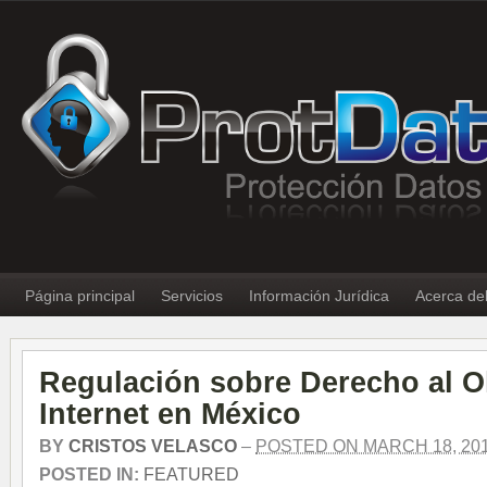
Página principal
Servicios
Información Jurídica
Acerca de
Regulación sobre Derecho al O
Internet en México
BY
CRISTOS VELASCO
–
POSTED ON MARCH 18, 20
POSTED IN:
FEATURED