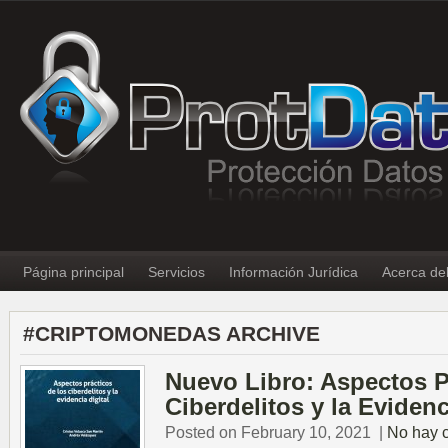
Página principal
Servicios
Información Jurídica
Acerca de
#CRIPTOMONEDAS ARCHIVE
Nuevo Libro: Aspectos P
Ciberdelitos y la Evidenc
Posted on February 10, 2021
|
No hay 