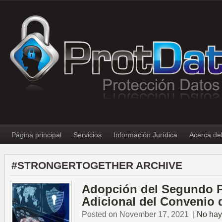
Página principal
Servicios
Información Jurídica
Acerca de
#STRONGERTOGETHER ARCHIVE
Adopción del Segundo P
Adicional del Convenio
Posted on November 17, 2021
|
No hay