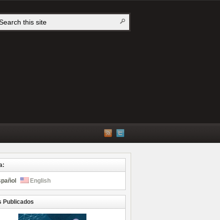
a:
spañol
English
s Publicados