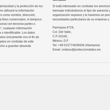
rivacidad y la protección de los
Si está interesado en contratar los servic
o utilizará la información
mensaje indicándonos el tipo de asesoría 
les como nombre, dirección,
organización requiere y le haremos un pre
ra fines comerciales, ni tampoco
necesidades particulares de su empresa u 
sonal con terceras partes o
Parroquia #729,
”, cualquier información
Col. Del Valle,
 o identificable. Los datos
C.P. 03100,
zados únicamente con el fin de
México, D.F.
sados en contratar de este
Tel: +49 015774636936 (Alemania)
echo a guardar absoluta
Email: cristosv@protecciondatos.mx