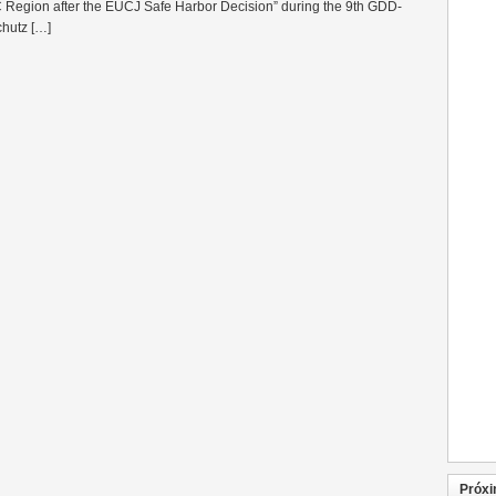
C Region after the EUCJ Safe Harbor Decision” during the 9th GDD-
hutz […]
Próxi