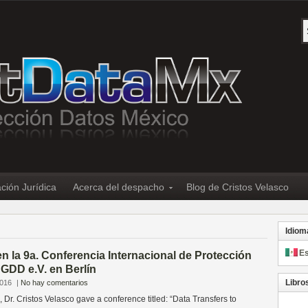
ción Jurídica
Acerca del despacho
Blog de Cristos Velasco
Idiom
E
n la 9a. Conferencia Internacional de Protección
 GDD e.V. en Berlín
Libro
2016
|
No hay comentarios
 Dr. Cristos Velasco gave a conference titled: “Data Transfers to