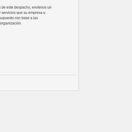
ios de este despacho, envíenos un
y servicios que su empresa u
supuesto con base a las
organización.