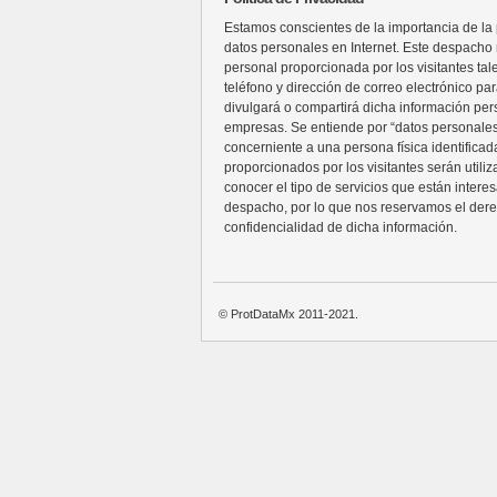
Estamos conscientes de la importancia de la p
datos personales en Internet. Este despacho n
personal proporcionada por los visitantes ta
teléfono y dirección de correo electrónico pa
divulgará o compartirá dicha información per
empresas. Se entiende por “datos personales
concerniente a una persona física identificada
proporcionados por los visitantes serán utili
conocer el tipo de servicios que están intere
despacho, por lo que nos reservamos el der
confidencialidad de dicha información.
© ProtDataMx 2011-2021.