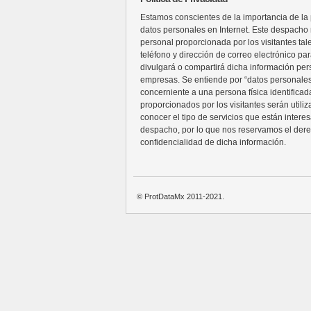
Estamos conscientes de la importancia de la p
datos personales en Internet. Este despacho n
personal proporcionada por los visitantes ta
teléfono y dirección de correo electrónico pa
divulgará o compartirá dicha información per
empresas. Se entiende por “datos personales
concerniente a una persona física identificada
proporcionados por los visitantes serán utili
conocer el tipo de servicios que están intere
despacho, por lo que nos reservamos el der
confidencialidad de dicha información.
© ProtDataMx 2011-2021.