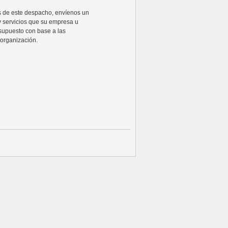
ios de este despacho, envíenos un
y servicios que su empresa u
supuesto con base a las
organización.