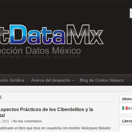
ción Jurídica
Acerca del despacho
Blog de Cristos Velasco
E
Idiom
E
spectos Prácticos de los Ciberdelitos y la
tal
Libro
, 2021
|
No hay comentarios
publicado el libro que hice en coautoría con Andrés Velázquez titulado: