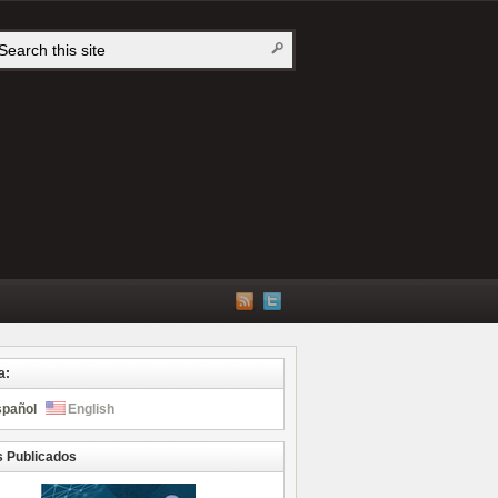
a:
spañol
English
s Publicados