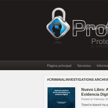
Página principal
Servicios
Informa
#CRIMINALINVESTIGATIONS ARCHIV
Nuevo Libro: A
Evidencia Digi
Posted on February 10
Tirant lo blanch ha 