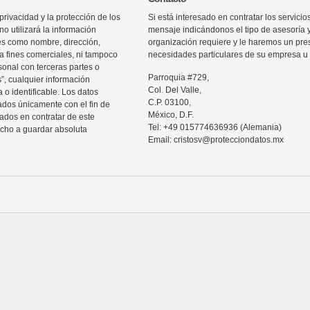
rivacidad y la protección de los
Si está interesado en contratar los servic
o utilizará la información
mensaje indicándonos el tipo de asesoría 
les como nombre, dirección,
organización requiere y le haremos un pre
ra fines comerciales, ni tampoco
necesidades particulares de su empresa u 
sonal con terceras partes o
Parroquia #729,
”, cualquier información
Col. Del Valle,
 o identificable. Los datos
C.P. 03100,
zados únicamente con el fin de
México, D.F.
sados en contratar de este
Tel: +49 015774636936 (Alemania)
echo a guardar absoluta
Email: cristosv@protecciondatos.mx