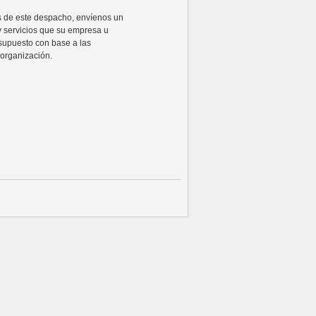
ios de este despacho, envíenos un
y servicios que su empresa u
supuesto con base a las
organización.