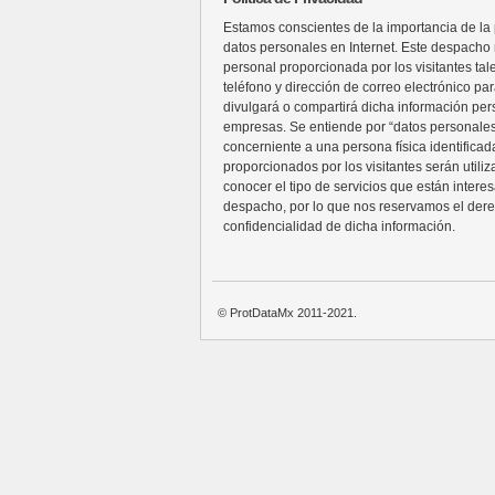
Estamos conscientes de la importancia de la p
datos personales en Internet. Este despacho n
personal proporcionada por los visitantes ta
teléfono y dirección de correo electrónico pa
divulgará o compartirá dicha información per
empresas. Se entiende por “datos personales
concerniente a una persona física identificada
proporcionados por los visitantes serán utili
conocer el tipo de servicios que están intere
despacho, por lo que nos reservamos el der
confidencialidad de dicha información.
© ProtDataMx 2011-2021.