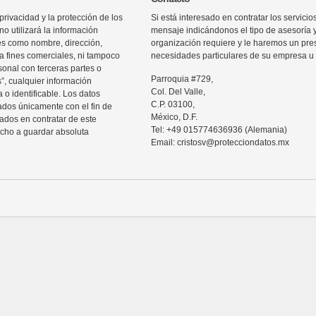
rivacidad y la protección de los
Si está interesado en contratar los servic
o utilizará la información
mensaje indicándonos el tipo de asesoría 
les como nombre, dirección,
organización requiere y le haremos un pre
ra fines comerciales, ni tampoco
necesidades particulares de su empresa u 
sonal con terceras partes o
Parroquia #729,
”, cualquier información
Col. Del Valle,
 o identificable. Los datos
C.P. 03100,
zados únicamente con el fin de
México, D.F.
sados en contratar de este
Tel: +49 015774636936 (Alemania)
echo a guardar absoluta
Email: cristosv@protecciondatos.mx