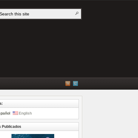
a:
spañol
English
s Publicados