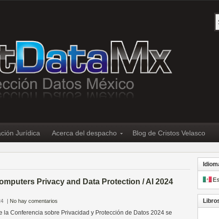
ción Jurídica
Acerca del despacho
Blog de Cristos Velasco
Idiom
E
mputers Privacy and Data Protection / AI 2024
Libro
24
|
No hay comentarios
la Conferencia sobre Privacidad y Protección de Datos 2024 se