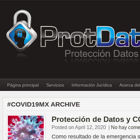
Página principal
Servicios
Información Jurídica
Acerca de
#COVID19MX ARCHIVE
Protección de Datos y C
Posted on April 12, 2020
|
No hay come
Como resultado de la emergencia sa