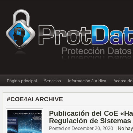
Página principal
Servicios
Información Jurídica
Acerca de
#COE4AI ARCHIVE
Publicación del CoE «Ha
Regulación de Sistemas 
Posted on December 20, 2020
|
No hay