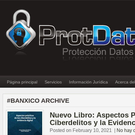
Página principal
Servicios
Información Jurídica
Acerca de
#BANXICO ARCHIVE
Nuevo Libro: Aspectos P
Ciberdelitos y la Evidenc
Posted on February 10, 2021
|
No hay 